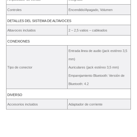
Controles
Encendido/Apagado, Volumen
DETALLES DEL SISTEMA DE ALTAVOCES
Altavoces incluidos
2 – 2,5 vatios – cableados
CONEXIONES
Entrada linea de audio (jack estéreo 3,5
mm)
Tipo de conector
Auriculares (jack estéreo 3,5 mm)
Emparejamiento Bluetooth: Versión de
Bluetooth: 4.2
DIVERSO
Accesorios incluidos
Adaptador de corriente