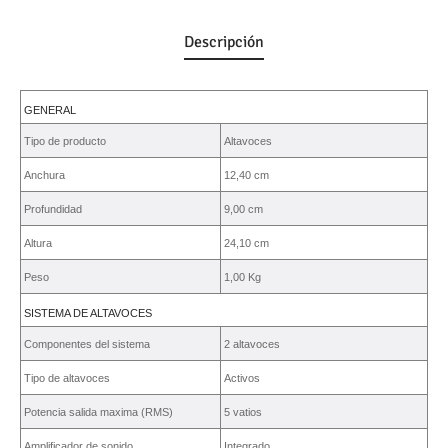
Descripción
GENERAL
Tipo de producto
Altavoces
Anchura
12,40 cm
Profundidad
9,00 cm
Altura
24,10 cm
Peso
1,00 Kg
SISTEMA DE ALTAVOCES
Componentes del sistema
2 altavoces
Tipo de altavoces
Activos
Potencia salida maxima (RMS)
5 vatios
Amplificador de sonido
Integrado