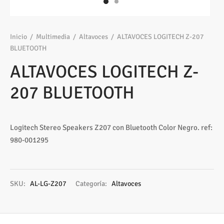
os
ato ITX
s 2,5″
nes
tas y Adaptadores
sung
3,5ª - 2,5ª - M.2
Samsung, Kingston
 Gráficas
sorios cajas
os M.2
ado raton
Vigilancia
vo
Samsung, WD
Nvidia – AMD
Inicio
/
Multimedia
/
Altavoces
/
ALTAVOCES LOGITECH Z-207
BLUETOOTH
s
sorios Discos
rios
ATX, Mini, Micro, ...
Tooq
ALTAVOCES LOGITECH Z-
tes
sorios red
ATX, SFX, TFX …
207 BLUETOOTH
adoras y DVDs
Int, Ext
Logitech Stereo Speakers Z207 con Bluetooth Color Negro. ref:
980-001295
SKU:
AL-LG-Z207
Categoría:
Altavoces