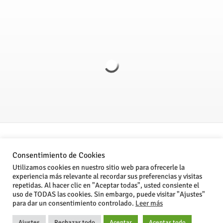
Politica de Privacidad
Consentimiento de Cookies
Aviso legal
Utilizamos cookies en nuestro sitio web para ofrecerle la
experiencia más relevante al recordar sus preferencias y visitas
Condiciones Generales de Venta
repetidas. Al hacer clic en "Aceptar todas", usted consiente el
uso de TODAS las cookies. Sin embargo, puede visitar "Ajustes"
para dar un consentimiento controlado.
Leer más
®Stone Computer, S.L. 2024
Ajustes
Rechazar todo
Aceptar
Aceptar todo