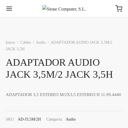
Inicio
/
Cables
/
Audio
/
ADAPTADOR AUDIO JACK 3,5M/2
JACK 3,5H
Volver
Volver
Volver
Volver
Volver
Volver
Volver
Volver
ADAPTADOR AUDIO
JACK 3,5M/2 JACK 3,5H
MPONENTES
COS
AS
NTES
MACENAMIENTO
IFÉRICOS
ES
RICANTES
sadores
s 3,5″
tes ATX
os Ext. USB
ores y Televisores
ch
S
Intel® - AMD®
Toshiba
ADAPTADOR 3,5 ESTEREO M/2X3,5 ESTEREO H 11.99.4440
s Base
s 2,5 Pulgadas
ato MiniATX
es (otros formatos)
funciones, Impresoras y Escáneres
rs
rn Digital
Synology, QNAP
Para AMD e Intel
ia Int.
os M.2
ato MicroATX
s 3,5″
dos
ess
ston
WD
DIMM - SODIMM
SKU:
AD-J3,5M/2H
Categoría:
Audio