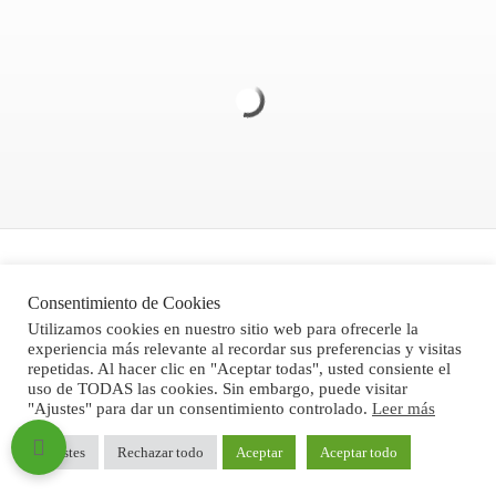
Politica de Privacidad
Consentimiento de Cookies
Aviso legal
Utilizamos cookies en nuestro sitio web para ofrecerle la
experiencia más relevante al recordar sus preferencias y visitas
Condiciones Generales de Venta
repetidas. Al hacer clic en "Aceptar todas", usted consiente el
uso de TODAS las cookies. Sin embargo, puede visitar
"Ajustes" para dar un consentimiento controlado.
Leer más
®Stone Computer, S.L. 2024
Ajustes
Rechazar todo
Aceptar
Aceptar todo