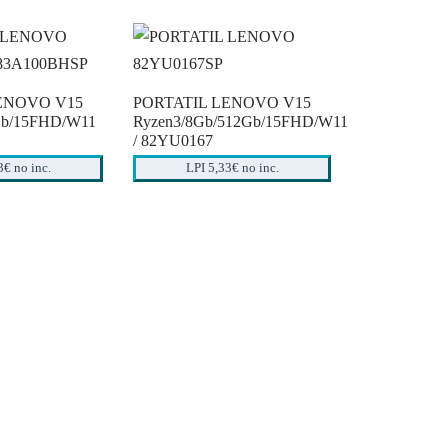
ENOVO V15
PORTATIL LENOVO V15
Gb/15FHD/W11
Ryzen3/8Gb/512Gb/15FHD/W11
/ 82YU0167
3€ no inc.
LPI 5,33€ no inc.