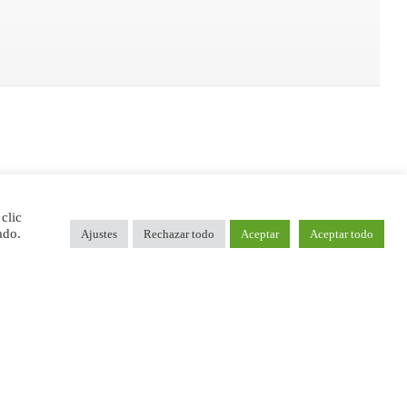
clic
ado.
Ajustes
Rechazar todo
Aceptar
Aceptar todo