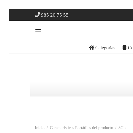
985 20 75 55
Categorías
Co
Inicio
/
Características Portátiles del producto
/
8Gb