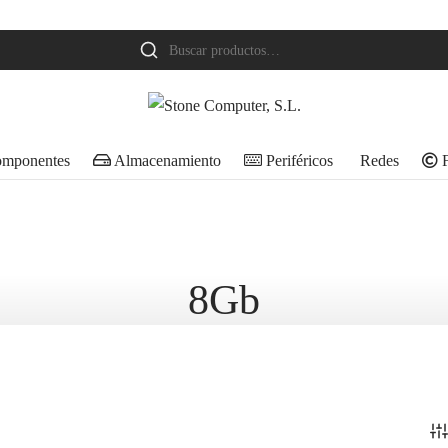
Buscar
por:
mponentes
Almacenamiento
Periféricos
Redes
F
8Gb