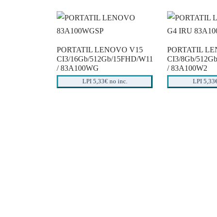
PORTATIL LENOVO V15
PORTATIL L
CI3/16Gb/512Gb/15FHD/W11
CI3/8Gb/512G
/ 83A100WG
/ 83A100W2
LPI 5,33€ no inc.
LPI 5,33€