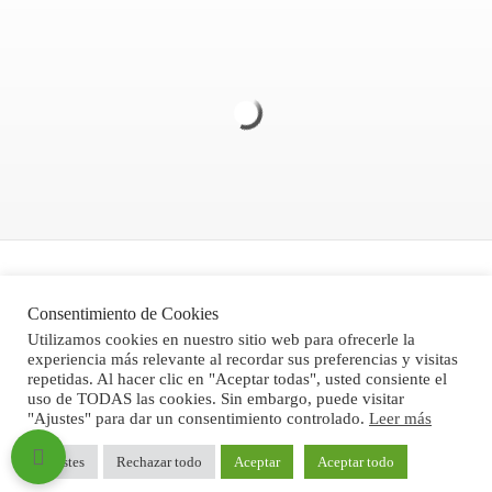
Politica de Privacidad
Consentimiento de Cookies
Aviso legal
Utilizamos cookies en nuestro sitio web para ofrecerle la
experiencia más relevante al recordar sus preferencias y visitas
Condiciones Generales de Venta
repetidas. Al hacer clic en "Aceptar todas", usted consiente el
uso de TODAS las cookies. Sin embargo, puede visitar
"Ajustes" para dar un consentimiento controlado.
Leer más
®Stone Computer, S.L. 2024
Ajustes
Rechazar todo
Aceptar
Aceptar todo