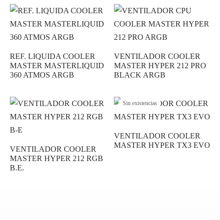
os
ato ITX
s 2,5″
nes
tas y Adaptadores
ung
3,5ª - 2,5ª - M.2
Samsung, Kingston
 Gráficas
orios cajas
os M.2
do raton
Vigilancia
vo
Samsung, WD
Nvidia – AMD
orios Discos
rios
REF. LIQUIDA COOLER
VENTILADOR COOLER
ATX, Mini, Micro, ...
Tooq
MASTER MASTERLIQUID
MASTER HYPER 212 PRO
360 ATMOS ARGB
BLACK ARGB
es
orios red
ATX, SFX, TFX …
Sin existencias
adoras y DVDs
Int, Ext
VENTILADOR COOLER
MASTER HYPER TX3 EVO
VENTILADOR COOLER
MASTER HYPER 212 RGB
B.E.